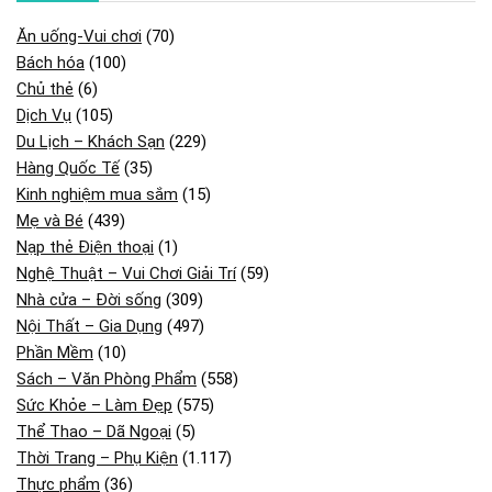
Ăn uống-Vui chơi
(70)
Bách hóa
(100)
Chủ thẻ
(6)
Dịch Vụ
(105)
Du Lịch – Khách Sạn
(229)
Hàng Quốc Tế
(35)
Kinh nghiệm mua sắm
(15)
Mẹ và Bé
(439)
Nạp thẻ Điện thoại
(1)
Nghệ Thuật – Vui Chơi Giải Trí
(59)
Nhà cửa – Đời sống
(309)
Nội Thất – Gia Dụng
(497)
Phần Mềm
(10)
Sách – Văn Phòng Phẩm
(558)
Sức Khỏe – Làm Đẹp
(575)
Thể Thao – Dã Ngoại
(5)
Thời Trang – Phụ Kiện
(1.117)
Thực phẩm
(36)