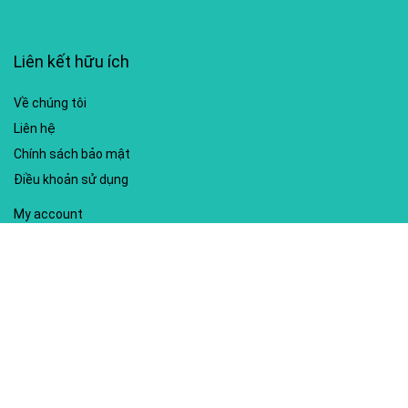
Liên kết hữu ích
Về chúng tôi
Liên hệ
Chính sách bảo mật
Điều khoản sử dụng
My account
Hướng dẫn sử dụng
Sitemap
Mã giảm giá nổi bật