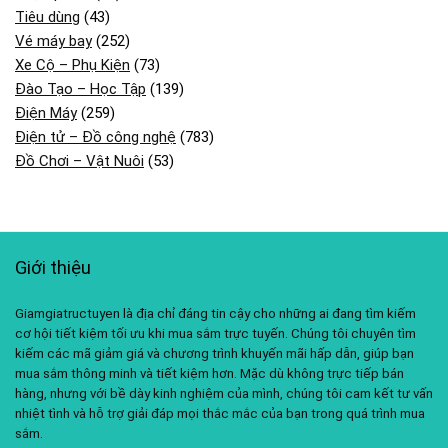
Tiêu dùng
(43)
Vé máy bay
(252)
Xe Cộ – Phụ Kiện
(73)
Đào Tạo – Học Tập
(139)
Điện Máy
(259)
Điện tử – Đồ công nghệ
(783)
Đồ Chơi – Vật Nuôi
(53)
Giới thiệu
Giamgiatructuyen là địa chỉ đáng tin cậy cho những ai đang tìm kiếm
cơ hội tiết kiệm tối ưu khi mua sắm trực tuyến. Chúng tôi chuyên tìm
kiếm các mã giảm giá và chương trình khuyến mãi hấp dẫn, giúp bạn
mua sắm thông minh và tiết kiệm hơn. Mặc dù không trực tiếp bán
hàng, nhưng với bề dày kinh nghiệm của mình, chúng tôi cam kết tư vấn
nhiệt tình và hỗ trợ giải đáp mọi thắc mắc của bạn trong quá trình mua
sắm.